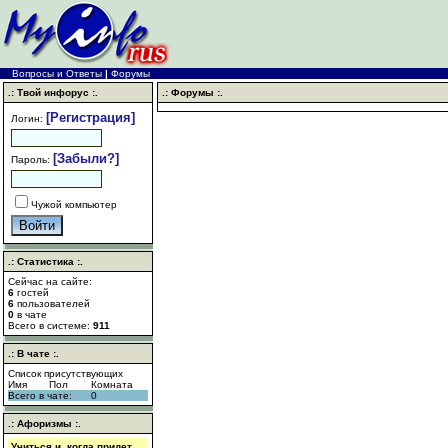
Вопросы и Ответы
|
Форумы
.: Твой инфорус :.
.: Форумы :.
[Регистрация]
Логин:
[Забыли?]
Пароль:
Чужой компьютер
.: Статистика :.
Сейчас на сайте:
6
гостей
6
пользователей
0
в чате
Всего в системе:
911
.: В чате :.
Список присутствующих
Имя
Пол
Комната
Всего в чате:
0
.: Афоризмы :.
Учиться и, когда придет