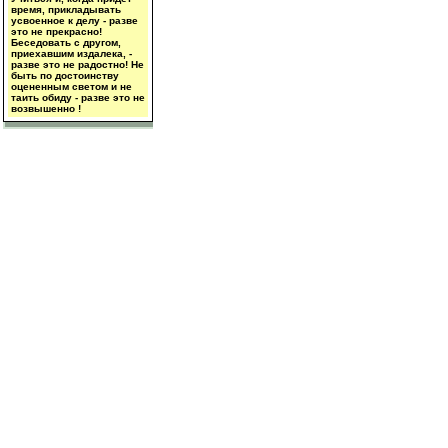
время, прикладывать
усвоенное к делу - разве
это не прекрасно!
Беседовать с другом,
приехавшим издалека, -
разве это не радостно! Не
быть по достоинству
оцененным светом и не
таить обиду - разве это не
возвышенно !